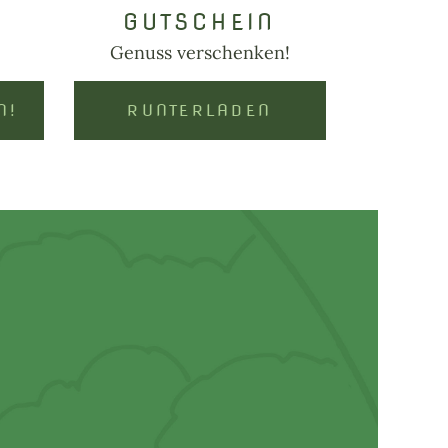
GUTSCHEIN
Genuss verschenken!
N!
RUNTERLADEN