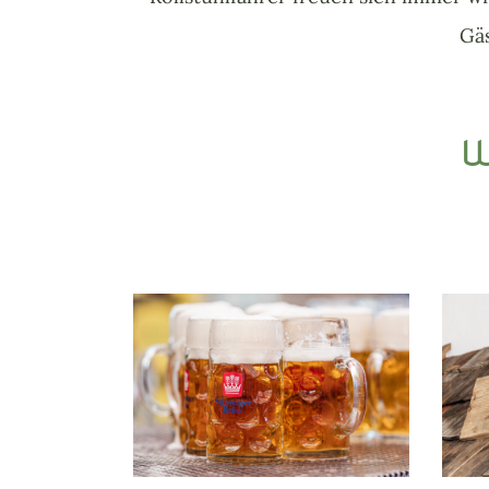
Gäs
W