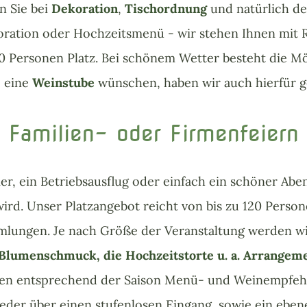
n Sie bei
Dekoration
,
Tischordnung
und natürlich d
ation oder Hochzeitsmenü - wir stehen Ihnen mit Ra
20 Personen Platz. Bei schönem Wetter besteht die Mö
e eine
Weinstube
wünschen, haben wir auch hierfür g
Familien- oder Firmenfeiern
er, ein Betriebsausflug oder einfach ein schöner Aben
wird. Unser Platzangebot reicht von bis zu 120 Pers
mlungen. Je nach Größe der Veranstaltung werden wir 
umenschmuck, die Hochzeitstorte u. a. Arrangem
nen entsprechend der Saison Menü- und Weinempfehl
ieder über einen stufenlosen Eingang, sowie ein eben