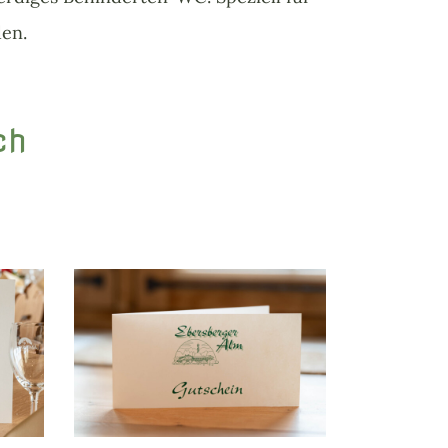
den.
ch