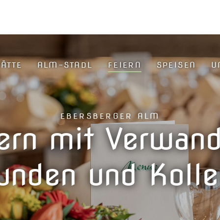
TÄTTE
ALM-STADL
FEIERN
SPEISEN
U
EBERSBERGER ALM
ern mit Verwan
unden und Koll