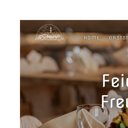
HOME
GASTS
Fei
Fre